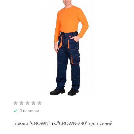
В наличии
Брюки "CROWN" тк."CROWN-230" цв. т.синий