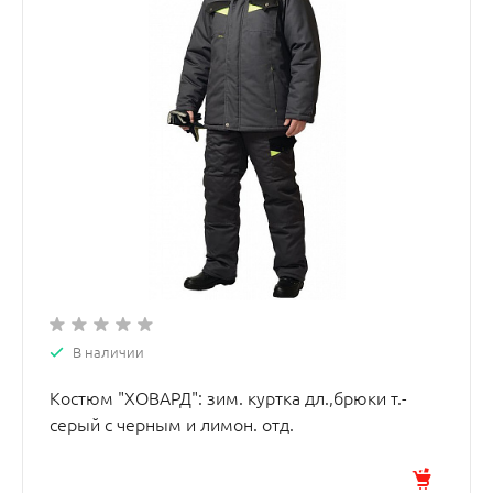
В наличии
Костюм "ХОВАРД": зим. куртка дл.,брюки т.-
серый с черным и лимон. отд.