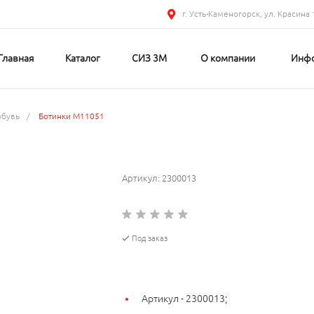
г. Усть-Каменогорск, ул. Красина 
Главная
Каталог
СИЗ 3М
О компании
Инф
обувь
/
Ботинки M11051
Артикул:
2300013
Под заказ
Артикул -
2300013;