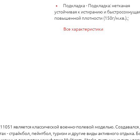
Подкладка -
Подкладка: нетканая
устойчивая к истиранию и быстросохнуща
повышенной плотности (150г/м.кв.).;
Все характеристики
1051 является классической военно-полевой моделью. Создавался
тах - страйкбол, пейнтбол, туризм и другие виды активного отдыха.
ционные расцветки камуфляжа Multicam, Atacks, пустынные типы рас