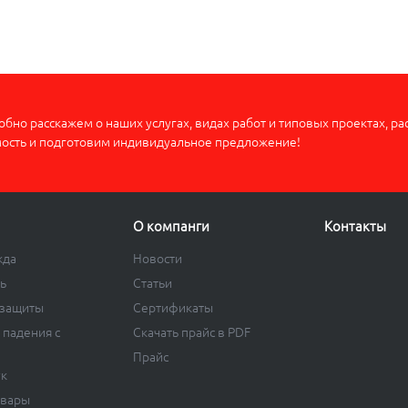
бно расскажем о наших услугах, видах работ и типовых проектах, ра
мость и подготовим индивидуальное предложение!
О компанги
Контакты
жда
Новости
ь
Статьи
 защиты
Сертификаты
 падения с
Скачать прайс в PDF
Прайс
ук
овары