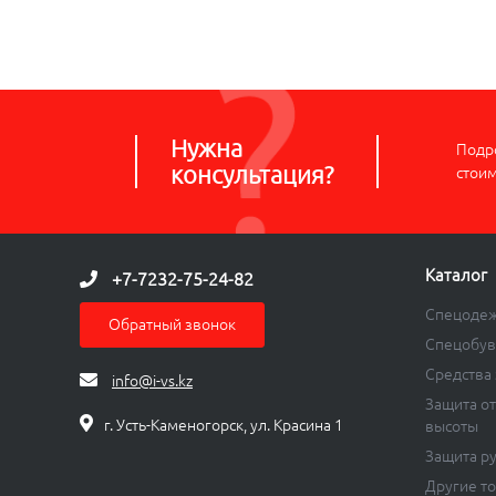
Нужна
Подро
консультация?
стои
Каталог
+7-7232-75-24-82
Спецоде
Обратный звонок
Спецобув
Средства
info@i-vs.kz
Защита от
г. Усть-Каменогорск, ул. Красина 1
высоты
Защита р
Другие т