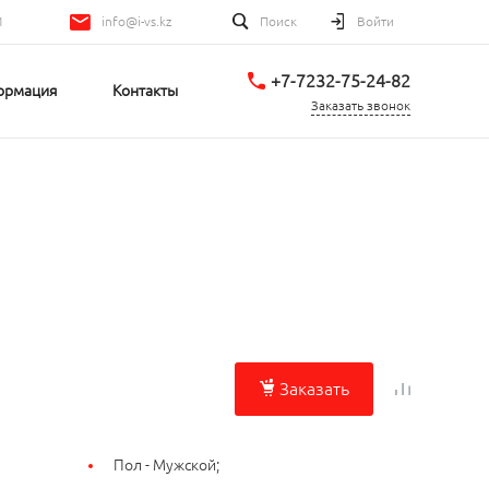
1
info@i-vs.kz
Поиск
Войти
+7-7232-75-24-82
ормация
Контакты
Заказать звонок
Заказать
Пол -
Мужской;