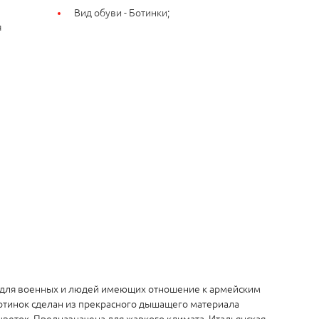
Вид обуви -
Ботинки;
я
 для военных и людей имеющих отношение к армейским
 Ботинок сделан из прекрасного дышащего материала
цветок. Предназначена для жаркого климата. Итальянская