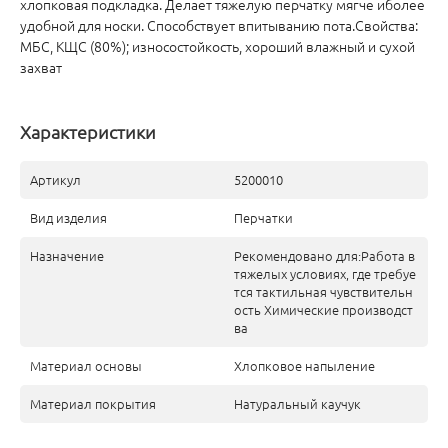
хлопковая подкладка. Делает тяжелую перчатку мягче иболее
удобной для носки. Способствует впитыванию пота.Свойства:
МБС, КЩС (80%); износостойкость, хороший влажный и сухой
захват
Характеристики
Артикул
5200010
Вид изделия
Перчатки
Назначение
Рекомендовано для:Работа в
тяжелых условиях, где требуе
тся тактильная чувствительн
ость Химические производст
ва
Материал основы
Хлопковое напыление
Материал покрытия
Натуральный каучук